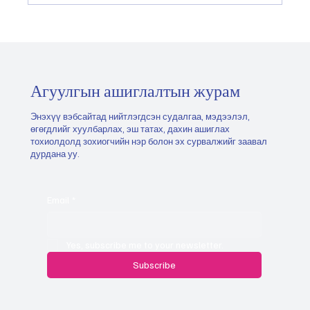
Монгол Улсын тэргүүлэх салбаруудыг
хэрхэн тодорхойлох, эрэмбэлэх вэ
"2026.05.21
Агуулгын ашиглалтын журам
Энэхүү вэбсайтад нийтлэгдсэн судалгаа, мэдээлэл,
өгөгдлийг хуулбарлах, эш татах, дахин ашиглах
тохиолдолд зохиогчийн нэр болон эх сурвалжийг заавал
дурдана уу.
Email
*
Yes, subscribe me to your newsletter.
Subscribe