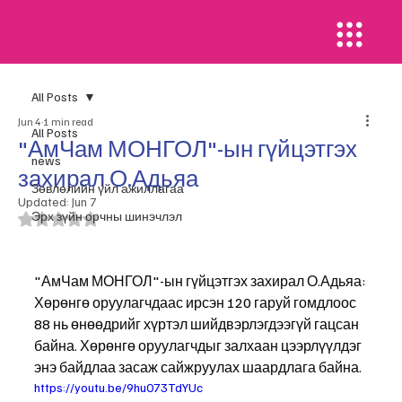
All Posts
Jun 4
1 min read
All Posts
"АмЧам МОНГОЛ"-ын гүйцэтгэх
news
захирал О.Адьяа
​Зөвлөлийн үйл ажиллагаа
Updated:
Jun 7
Эрх зүйн орчны шинэчлэл
Rated NaN out of 5 stars.
"АмЧам МОНГОЛ"-ын гүйцэтгэх захирал О.Адьяа: 
Хөрөнгө оруулагчдаас ирсэн 120 гаруй гомдлоос 
88 нь өнөөдрийг хүртэл шийдвэрлэгдээгүй гацсан 
байна. Хөрөнгө оруулагчдыг залхаан цээрлүүлдэг 
энэ байдлаа засаж сайжруулах шаардлага байна. 
https://youtu.be/9hu073TdYUc