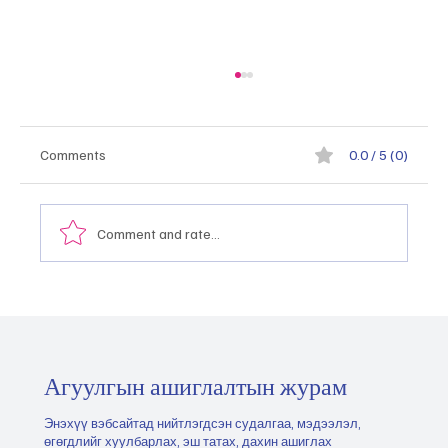
Comments
0.0 / 5 (0)
Comment and rate...
Монгол Улсын тэргүүлэх салбаруудыг
хэрхэн тодорхойлох, эрэмбэлэх вэ
"2026.05.21
Агуулгын ашиглалтын журам
Энэхүү вэбсайтад нийтлэгдсэн судалгаа, мэдээлэл,
өгөгдлийг хуулбарлах, эш татах, дахин ашиглах