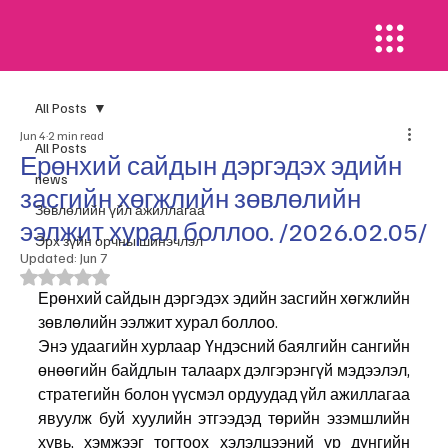
All Posts
Jun 4
2 min read
All Posts
Ерөнхий сайдын дэргэдэх эдийн
news
засгийн хөгжлийн зөвлөлийн
​Зөвлөлийн үйл ажиллагаа
ээлжит хурал боллоо. /2026.02.05/
Эрх зүйн орчны шинэчлэл
Updated:
Jun 7
Rated NaN out of 5 stars.
Ерөнхий сайдын дэргэдэх эдийн засгийн хөгжлийн 
зөвлөлийн ээлжит хурал боллоо.
Энэ удаагийн хурлаар Үндэсний баялгийн сангийн 
өнөөгийн байдлын талаарх дэлгэрэнгүй мэдээлэл, 
стратегийн болон үүсмэл ордуудад үйл ажиллагаа 
явуулж буй хуулийн этгээдэд төрийн эзэмшлийн 
хувь, хэмжээг тогтоох хэлэлцээний үр дүнгийн 