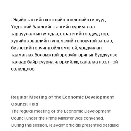
-Эдийн засгийн хөгжлийн зөвлөлийн гишүүд 
Үндэсний баялгийн сангийн хуримтлал, 
зарцуулалтын уялдаа, стратегийн ордууд төр, 
хувийн хэвшлийн түншлэлийн оновчтой загвар, 
бизнесийн орчинд ойлгомжтой, урьдчилан 
таамаглах боломжтой эрх зүйн орчныг бүрдүүлэх 
талаар байр сууриа илэрхийлж, саналаа нээлттэй 
солилцлоо.
Regular Meeting of the Economic Development 
Council Held
The regular meeting of the Economic Development 
Council under the Prime Minister was convened.
During this session, relevant officials presented detailed 