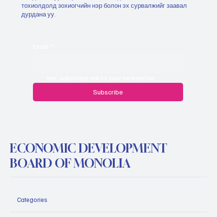
тохиолдолд зохиогчийн нэр болон эх сурвалжийг заавал
дурдана уу.
Email
*
Yes, subscribe me to your newsletter.
Subscribe
ECONOMIC DEVELOPMENT
BOARD OF MONOLIA
Categories