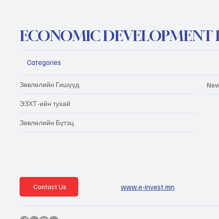
ECONOMIC DEVELOPMENT 
Categories
Зөвлөлийн Гишүүд
New
ЭЗХТ-ийн тухай
Зөвлөлийн Бүтэц
www.e-invest.mn
Contact Us