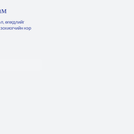
ам
л, өгөгдлийг
 зохиогчийн нэр