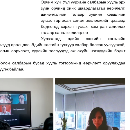
Эрчим хүч, Уул уурхайн салбарын хууль эрх 
зүйн орчинд хийх шаардлагатай өөрчлөлт, 
шинэчлэлийн талаар хувийн хэвшлийн 
зүгээс гаргасан санал зөвлөмжийг цаашид 
бодлогод хэрхэн тусгах, хамтран ажиллах 
талаар санал солилцлоо. 
Уулзалтад эдийн засгийн хөгжлийн 
лүүд оролцлоо. Эдийн засгийн тулгуур салбар болсон уул уурхай, 
гын өөрчлөлт, хуулийн төслүүдэд аж ахуйн нэгжүүдийн бодит 
олон салбарын бусад хууль тогтоомжид өөрчлөлт оруулахдаа 
үүлж байлаа.