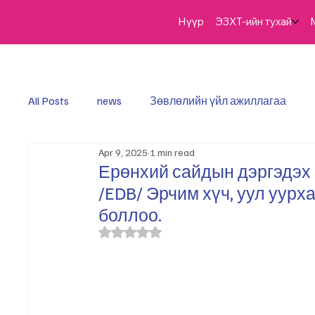
Нүүр
ЭЗХТ-ийн тухай
All Posts
news
​Зөвлөлийн үйл ажиллагаа
Apr 9, 2025
1 min read
Ерөнхий сайдын дэргэдэх
/EDB/ Эрчим хүч, уул уурх
боллоо.
Rated NaN out of 5 stars.