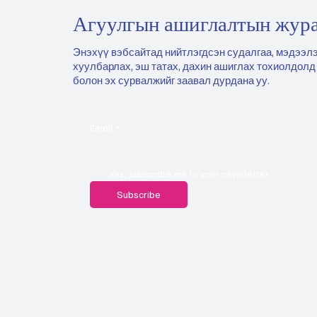
Агуулгын ашиглалтын жур
Энэхүү вэбсайтад нийтлэгдсэн судалгаа, мэдээлэ
хуулбарлах, эш татах, дахин ашиглах тохиолдолд
болон эх сурвалжийг заавал дурдана уу.
Email
*
Yes, subscribe me to your newsletter.
Subscribe