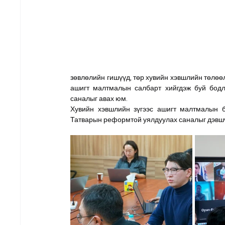
зөвлөлийн гишүүд, төр хувийн хэвшлийн төлөөл
ашигт малтмалын салбарт хийгдэж буй бодло
саналыг авах юм. 
Хувийн хэвшлийн зүгээс ашигт малтмалын б
Татварын реформтой уялдуулах саналыг дэвш