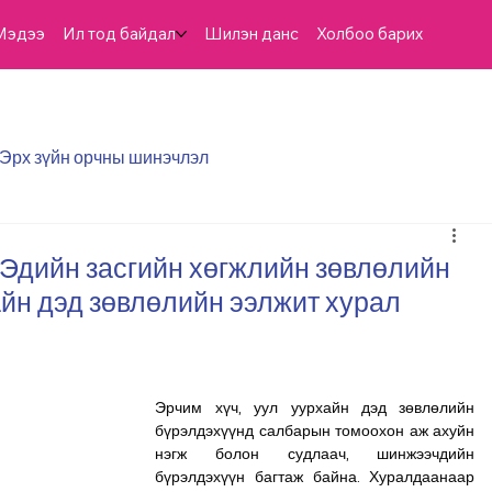
Мэдээ
Ил тод байдал
Шилэн данс
Холбоо барих
Эрх зүйн орчны шинэчлэл
 Эдийн засгийн хөгжлийн зөвлөлийн
айн дэд зөвлөлийн ээлжит хурал
Эрчим хүч, уул уурхайн дэд зөвлөлийн 
бүрэлдэхүүнд салбарын томоохон аж ахуйн 
нэгж болон судлаач, шинжээчдийн 
бүрэлдэхүүн багтаж байна. Хуралдаанаар 