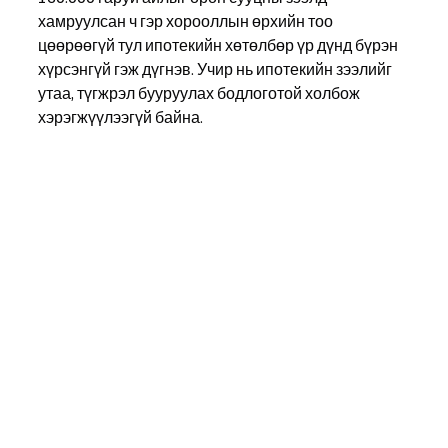
хамруулсан ч гэр хорооллын өрхийн тоо 
цөөрөөгүй тул ипотекийн хөтөлбөр үр дүнд бүрэн 
хүрсэнгүй гэж дүгнэв. Учир нь ипотекийн зээлийг 
утаа, түгжрэл бууруулах бодлоготой холбож 
хэрэгжүүлээгүй байна.