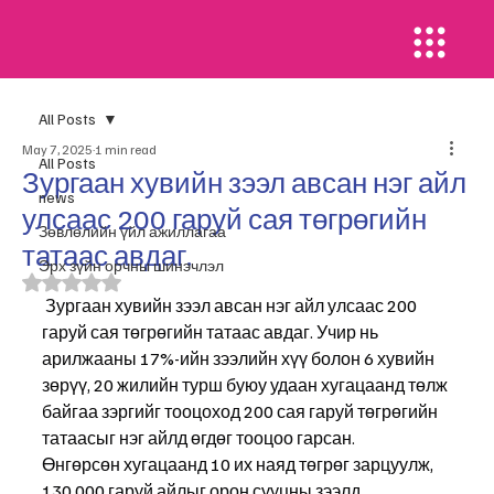
All Posts
May 7, 2025
1 min read
All Posts
Зургаан хувийн зээл авсан нэг айл
news
улсаас 200 гаруй сая төгрөгийн
​Зөвлөлийн үйл ажиллагаа
татаас авдаг.
Эрх зүйн орчны шинэчлэл
Rated NaN out of 5 stars.
 Зургаан хувийн зээл авсан нэг айл улсаас 200 
гаруй сая төгрөгийн татаас авдаг. Учир нь 
арилжааны 17%-ийн зээлийн хүү болон 6 хувийн 
зөрүү, 20 жилийн турш буюу удаан хугацаанд төлж 
байгаа зэргийг тооцоход 200 сая гаруй төгрөгийн 
татаасыг нэг айлд өгдөг тооцоо гарсан.
Өнгөрсөн хугацаанд 10 их наяд төгрөг зарцуулж, 
130.000 гаруй айлыг орон сууцны зээлд 