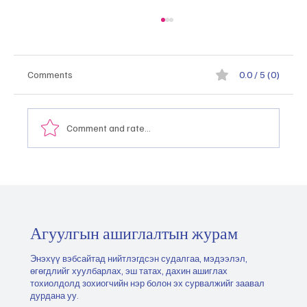
Comments
0.0 / 5 (0)
Comment and rate...
Монгол Улсын тэргүүлэх салбаруудыг
хэрхэн тодорхойлох, эрэмбэлэх вэ
"2026.05.21
Агуулгын ашиглалтын журам
Энэхүү вэбсайтад нийтлэгдсэн судалгаа, мэдээлэл,
өгөгдлийг хуулбарлах, эш татах, дахин ашиглах
тохиолдолд зохиогчийн нэр болон эх сурвалжийг заавал
дурдана уу.