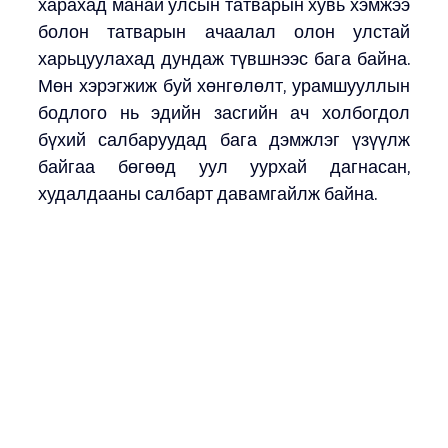
харахад манай улсын татварын хувь хэмжээ 
болон татварын ачаалал олон улстай 
харьцуулахад дундаж түвшнээс бага байна. 
Мөн хэрэгжиж буй хөнгөлөлт, урамшууллын 
бодлого нь эдийн засгийн ач холбогдол 
бүхий салбаруудад бага дэмжлэг үзүүлж 
байгаа бөгөөд уул уурхай дагнасан, 
худалдааны салбарт давамгайлж байна.