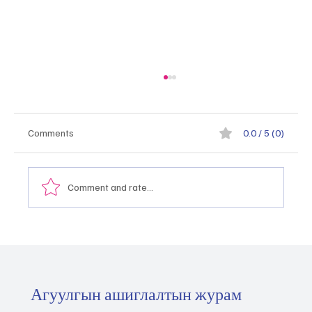
Comments
0.0 / 5 (0)
Comment and rate...
Монгол Улсын тэргүүлэх салбаруудыг
хэрхэн тодорхойлох, эрэмбэлэх вэ
"2026.05.21
Агуулгын ашиглалтын журам