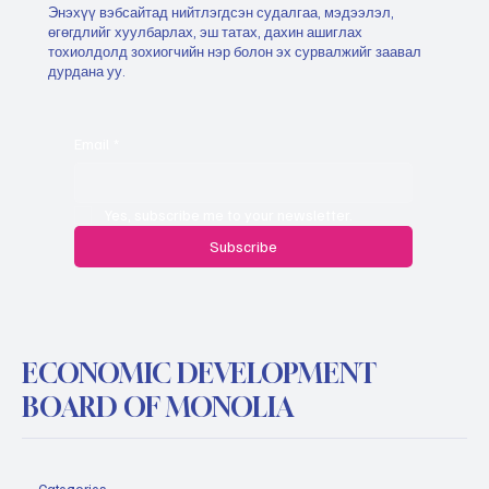
Энэхүү вэбсайтад нийтлэгдсэн судалгаа, мэдээлэл,
өгөгдлийг хуулбарлах, эш татах, дахин ашиглах
тохиолдолд зохиогчийн нэр болон эх сурвалжийг заавал
дурдана уу.
Email
*
Yes, subscribe me to your newsletter.
Subscribe
ECONOMIC DEVELOPMENT
BOARD OF MONOLIA
Categories