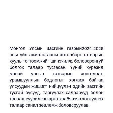
Монгол Улсын Засгийн газрын2024-2028 
оны үйл ажиллагааны хөтөлбөрт татварын 
хууль тогтоомжийг шинэчилж, боловсронгуй 
болгох талаар тусгасан. Үүний хүрээнд 
манай улсын татварын хөнгөлөлт, 
урамшууллын бодлогыг хөгжиж байгаа 
улсуудын жишигт нийцүүлэн эдийн засгийн 
тусгай бүсүүд, тэргүүлэх салбарууд болон 
төсөлд суурилсан арга хэлбэрээр хөгжүүлэх 
талаар санал зөвлөмж боловсруулав.