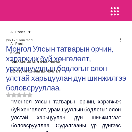
All Posts
Jan 12
1 min read
All Posts
Монгол Улсын татварын орчин,
news
хэрэгжиж буй хөнгөлөлт,
​Зөвлөлийн үйл ажиллагаа
урамшууллын бодлогыг олон
Эрх зүйн орчны шинэчлэл
улстай харьцуулан дүн шинжилгээ
боловсрууллаа.
Rated NaN out of 5 stars.
“Монгол Улсын татварын орчин, хэрэгжиж 
буй хөнгөлөлт, урамшууллын бодлогыг олон 
улстай харьцуулан дүн шинжилгээ” 
боловсрууллаа. Судалгааны үр дүнгээс 