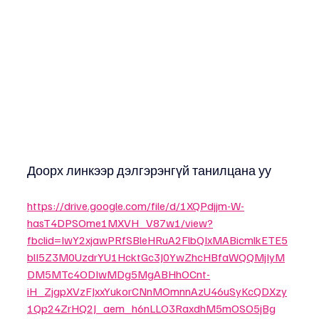
Доорх линкээр дэлгэрэнгүй танилцана уу
https://drive.google.com/file/d/1XQPdjjm-W-
hasT4DPSOme1MXVH_V87w1/view?
fbclid=IwY2xjawPRfSBleHRuA2FlbQIxMABicmlkETE5
blI5Z3M0UzdrYU1HcktGc3J0YwZhcHBfaWQQMjIyM
DM5MTc4ODIwMDg5MgABHhOCnt-
iH_ZjgpXVzFJxxYukorCNnMOmnnAzU46uSyKcQDXzy
1Qp24ZrHQ2J_aem_h6nLLO3RaxdhM5mOSO5jBg