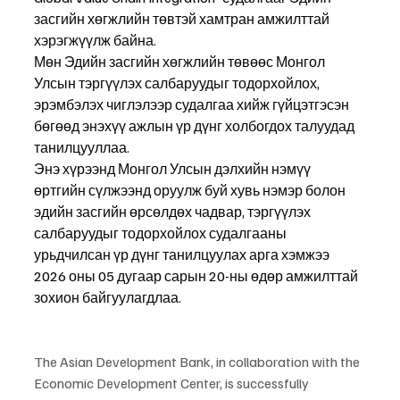
засгийн хөгжлийн төвтэй хамтран амжилттай 
хэрэгжүүлж байна.
Мөн Эдийн засгийн хөгжлийн төвөөс Монгол 
Улсын тэргүүлэх салбаруудыг тодорхойлох, 
эрэмбэлэх чиглэлээр судалгаа хийж гүйцэтгэсэн 
бөгөөд энэхүү ажлын үр дүнг холбогдох талуудад 
танилцууллаа.
Энэ хүрээнд Монгол Улсын дэлхийн нэмүү 
өртгийн сүлжээнд оруулж буй хувь нэмэр болон 
эдийн засгийн өрсөлдөх чадвар, тэргүүлэх 
салбаруудыг тодорхойлох судалгааны 
урьдчилсан үр дүнг танилцуулах арга хэмжээ 
2026 оны 05 дугаар сарын 20-ны өдөр амжилттай 
зохион байгуулагдлаа.
The Asian Development Bank, in collaboration with the 
Economic Development Center, is successfully 