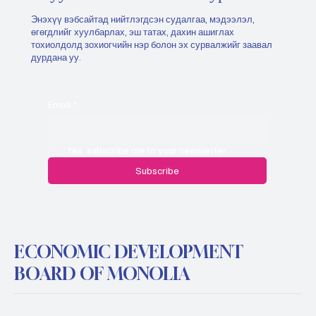
Энэхүү вэбсайтад нийтлэгдсэн судалгаа, мэдээлэл,
өгөгдлийг хуулбарлах, эш татах, дахин ашиглах
тохиолдолд зохиогчийн нэр болон эх сурвалжийг заавал
дурдана уу.
Email
*
Yes, subscribe me to your newsletter.
Subscribe
ECONOMIC DEVELOPMENT
BOARD OF MONOLIA