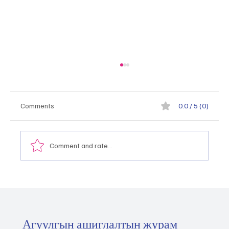
Comments
0.0 / 5 (0)
Comment and rate...
“Орц-гарцын хүснэгт болон бүс нутгийн
орц-гарцын хүснэгт ашиглах аргачлал”
сургалт боллоо. 2026.05.19
Агуулгын ашиглалтын журам