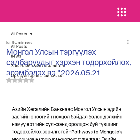
All Posts
Jun 5
1 min read
All Posts
Монгол Улсын тэргүүлэх
news
салбаруудыг хэрхэн тодорхойлох,
​Зөвлөлийн үйл ажиллагаа
эрэмбэлэх вэ "2026.05.21
Эрх зүйн орчны шинэчлэл
Rated NaN out of 5 stars.
Азийн Хөгжлийн Банкнаас Монгол Улсын эдийн 
засгийн өнөөгийн нөхцөл байдал болон дэлхийн 
нэмүү өртгийн сүлжээнд оролцож буй түвшинг 
тодорхойлох зорилготой “Pathways to Mongolia’s 
Global Value Chain Integration” судалгааг Эдийн 