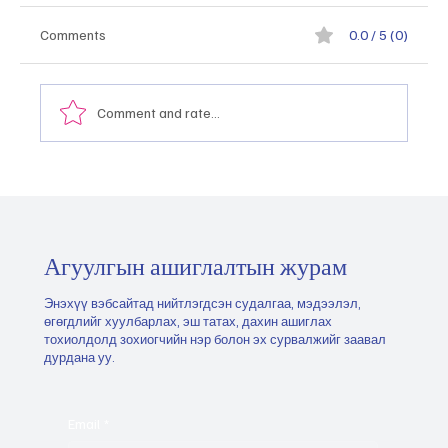
Comments
0.0 / 5 (0)
Comment and rate...
Монгол Улсын тэргүүлэх салбаруудыг
хэрхэн тодорхойлох, эрэмбэлэх вэ
"2026.05.21
Агуулгын ашиглалтын журам
Энэхүү вэбсайтад нийтлэгдсэн судалгаа, мэдээлэл,
өгөгдлийг хуулбарлах, эш татах, дахин ашиглах
тохиолдолд зохиогчийн нэр болон эх сурвалжийг заавал
дурдана уу.
Email
*