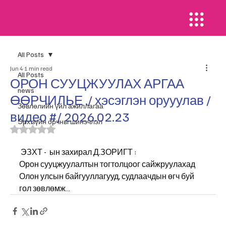
All Posts
Jun 4
1 min read
All Posts
ОРОН СУУЦЖУУЛАХ АРГАА
news
ӨӨРЧИЛЬЕ ./ хэсэглэн орууулав /
​Зөвлөлийн үйл ажиллагаа
видео #/ 2026.02.23
Эрх зүйн орчны шинэчлэл
Rated NaN out of 5 stars.
 ЭЗХТ -  ын захирал Д.ЗОРИГТ : 
Орон сууцжуулалтын тогтолцоог сайжруулахад 
Олон улсын байгууллагууд, судлаачдын өгч буй 
гол зөвлөмж…