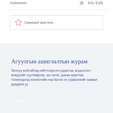
Comments
0.0 / 5 (0)
Comment and rate...
Монгол Улсын тэргүүлэх салбаруудыг
хэрхэн тодорхойлох, эрэмбэлэх вэ
"2026.05.21
Агуулгын ашиглалтын журам
Энэхүү вэбсайтад нийтлэгдсэн судалгаа, мэдээлэл,
өгөгдлийг хуулбарлах, эш татах, дахин ашиглах
тохиолдолд зохиогчийн нэр болон эх сурвалжийг заавал
дурдана уу.
Email
*