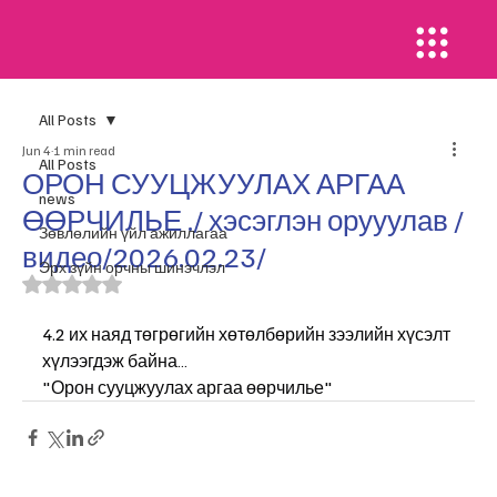
All Posts
Jun 4
1 min read
All Posts
ОРОН СУУЦЖУУЛАХ АРГАА
news
ӨӨРЧИЛЬЕ ./ хэсэглэн орууулав /
​Зөвлөлийн үйл ажиллагаа
видео/2026.02.23/
Эрх зүйн орчны шинэчлэл
Rated NaN out of 5 stars.
4.2 их наяд төгрөгийн хөтөлбөрийн зээлийн хүсэлт 
хүлээгдэж байна…
"Орон сууцжуулах аргаа өөрчилье"