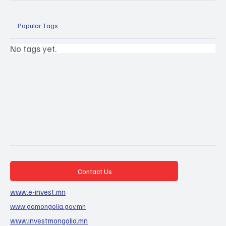
Popular Tags
No tags yet.
Contact Us
www.e-invest.mn
www.gomongolia.gov.mn
www.investmongolia.mn