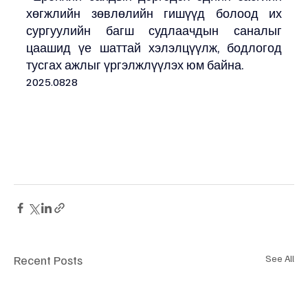
хөгжлийн зөвлөлийн гишүүд болоод их 
сургуулийн багш судлаачдын саналыг 
цаашид үе шаттай хэлэлцүүлж, бодлогод 
тусгах ажлыг үргэлжлүүлэх юм байна. 
2025.0828 
Recent Posts
See All