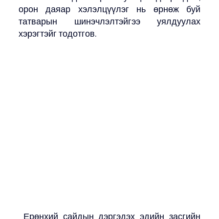
орон даяар хэлэлцүүлэг нь өрнөж буй 
татварын шинэчлэлтэйгээ уялдуулах 
хэрэгтэйг тодотгов.
 Ерөнхий сайдын дэргэдэх эдийн засгийн 