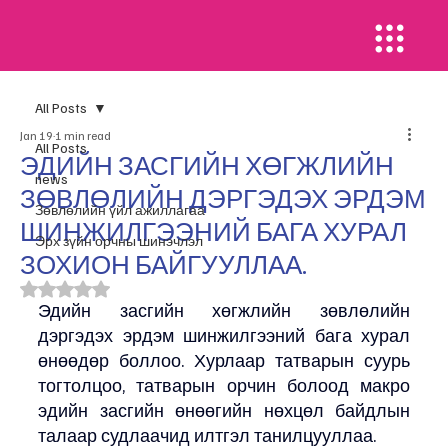
All Posts
Jan 19
1 min read
All Posts
ЭДИЙН ЗАСГИЙН ХӨГЖЛИЙН
news
ЗӨВЛӨЛИЙН ДЭРГЭДЭХ ЭРДЭМ
​Зөвлөлийн үйл ажиллагаа
ШИНЖИЛГЭЭНИЙ БАГА ХУРАЛ
Эрх зүйн орчны шинэчлэл
ЗОХИОН БАЙГУУЛЛАА.
Rated NaN out of 5 stars.
Эдийн засгийн хөгжлийн зөвлөлийн 
дэргэдэх эрдэм шинжилгээний бага хурал 
өнөөдөр боллоо. Хурлаар татварын суурь 
тогтолцоо, татварын орчин болоод макро 
эдийн засгийн өнөөгийн нөхцөл байдлын 
талаар судлаачид илтгэл танилцууллаа.