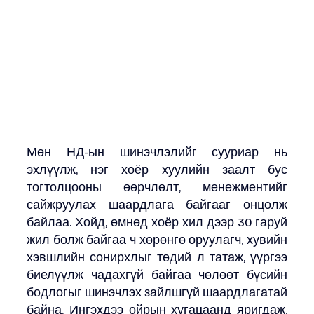
Мөн НД-ын шинэчлэлийг сууриар нь 
эхлүүлж, нэг хоёр хуулийн заалт бус 
тогтолцооны өөрчлөлт, менежментийг 
сайжруулах шаардлага байгааг онцолж 
байлаа. Хойд, өмнөд хоёр хил дээр 30 гаруй 
жил болж байгаа ч хөрөнгө оруулагч, хувийн 
хэвшлийн сонирхлыг төдий л татаж, үүргээ 
биелүүлж чадахгүй байгаа чөлөөт бүсийн 
бодлогыг шинэчлэх зайлшгүй шаардлагатай 
байна. Ингэхдээ ойрын хугацаанд яригдаж, 