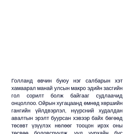
Голланд өвчин буюу нэг салбарын хэт 
хамаарал манай улсын макро эдийн засгийн 
гол сорилт болж байгааг судлаачид 
онцоллоо. Ойрын хугацаанд өмнөд хөршийн 
гангийн үйлдвэрлэл, нүүрсний худалдан 
авалтын эрэлт буурсан хэвээр байх бөгөөд 
төсөвт үзүүлэх нөлөөг тооцон ирэх оны 
төсвөө боловсруулж, уул уурхайн бус 