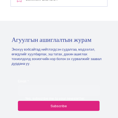
Монгол Улсын тэргүүлэх салбаруудыг
хэрхэн тодорхойлох, эрэмбэлэх вэ
"2026.05.21
Агуулгын ашиглалтын журам
Энэхүү вэбсайтад нийтлэгдсэн судалгаа, мэдээлэл,
өгөгдлийг хуулбарлах, эш татах, дахин ашиглах
тохиолдолд зохиогчийн нэр болон эх сурвалжийг заавал
дурдана уу.
Email
*
Yes, subscribe me to your newsletter.
Subscribe