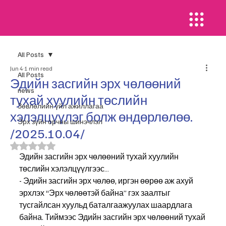
All Posts
Jun 4
1 min read
All Posts
Эдийн засгийн эрх чөлөөний
news
тухай хуулийн төслийн
​Зөвлөлийн үйл ажиллагаа
хэлэлцүүлэг болж өндөрлөлөө.
Эрх зүйн орчны шинэчлэл
/2025.10.04/
Rated NaN out of 5 stars.
Эдийн засгийн эрх чөлөөний тухай хуулийн 
төслийн хэлэлцүүлгээс…
- Эдийн засгийн эрх чөлөө, иргэн өөрөө аж ахуй 
эрхлэх “Эрх чөлөөтэй байна” гэх заалтыг 
тусгайлсан хуульд баталгаажуулах шаардлага 
байна. Тиймээс Эдийн засгийн эрх чөлөөний тухай 