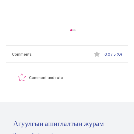
Comments
0.0 / 5 (0)
Comment and rate...
Монгол Улсын тэргүүлэх салбаруудыг
хэрхэн тодорхойлох, эрэмбэлэх вэ
"2026.05.21
Агуулгын ашиглалтын журам