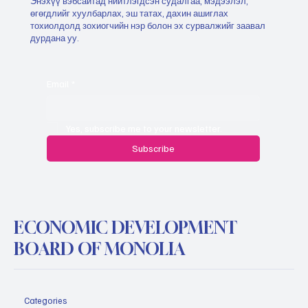
Энэхүү вэбсайтад нийтлэгдсэн судалгаа, мэдээлэл,
өгөгдлийг хуулбарлах, эш татах, дахин ашиглах
тохиолдолд зохиогчийн нэр болон эх сурвалжийг заавал
дурдана уу.
Email
*
Yes, subscribe me to your newsletter.
Subscribe
ECONOMIC DEVELOPMENT
BOARD OF MONOLIA
Categories