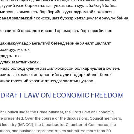
, түүний үзэл баримтлалыг тунхагласан хууль байхгүй байна. 
омилсон, хавчсан салбар бүрийн хууль журамтай явж ирсэн. 
санал зөвлөмжийг сонсож, шат бүрээр хэлэлцүүлэг өрнүүлж байна.
 хэвшилтэй өрсөлдөж ирсэн. Төр ямар салбарт орж бизнес 
 цахимжуулаад хангалтгүй бөгөөд төрийн хяналт шалгалт, 
 зохицуулж өгөх
дад олгох.
уулах заалтыг хасах.
наас болоод хувийн хэвшил хохирсон бол хариуцлага хүлээн, 
Хохирлын хэмжээг хөндлөнгийн аудит тодорхойлдог болох.
аниас гэрээний хэрэгжилт нэхдэг заалтыг цуцлах.
E DRAFT LAW ON ECONOMIC FREEDOM 
t Council under the Prime Minister, the Draft Law on Economic 
e presented. Over the course of the discussions, Council members, 
 Industry (MNCCI), the Ulaanbaatar Chamber of Commerce, the 
ations, and business representatives submitted more than 20 