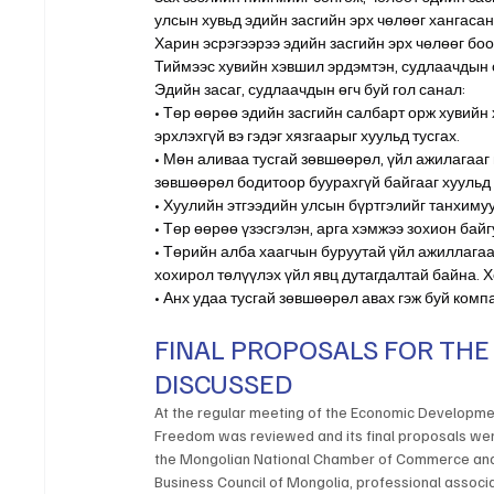
улсын хувьд эдийн засгийн эрх чөлөөг хангасан
Харин эсрэгээрээ эдийн засгийн эрх чөлөөг бо
Тиймээс хувийн хэвшил эрдэмтэн, судлаачдын 
Эдийн засаг, судлаачдын өгч буй гол санал:
• Төр өөрөө эдийн засгийн салбарт орж хувийн
эрхлэхгүй вэ гэдэг хязгаарыг хуульд тусгах.
• Мөн аливаа тусгай зөвшөөрөл, үйл ажилагааг
зөвшөөрөл бодитоор буурахгүй байгааг хуульд
• Хуулийн этгээдийн улсын бүртгэлийг танхимуу
• Төр өөрөө үзэсгэлэн, арга хэмжээ зохион байг
• Төрийн алба хаагчын буруутай үйл ажиллагаа
хохирол төлүүлэх үйл явц дутагдалтай байна. 
• Анх удаа тусгай зөвшөөрөл авах гэж буй комп
FINAL PROPOSALS FOR TH
DISCUSSED
At the regular meeting of the Economic Developmen
Freedom was reviewed and its final proposals wer
the Mongolian National Chamber of Commerce and
Business Council of Mongolia, professional associ