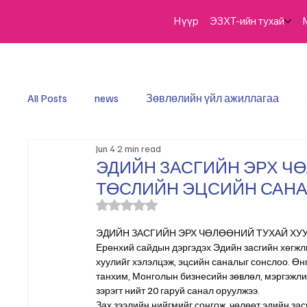
Нүүр
ЭЗХТ-ийн тухай
All Posts
news
​Зөвлөлийн үйл ажиллагаа
Jun 4
2 min read
ЭДИЙН ЗАСГИЙН ЭРХ Ч
ТӨСЛИЙН ЭЦСИЙН САНАЛЫ
Rated NaN out of 5 stars.
ЭДИЙН ЗАСГИЙН ЭРХ ЧӨЛӨӨНИЙ ТУХАЙ ХУ
Ерөнхий сайдын дэргэдэх Эдийн засгийн хөгжл
хуулийг хэлэлцэж, эцсийн саналыг сонслоо. Ө
танхим, Монголын бизнесийн зөвлөл, мэргэжлий
зэрэгт нийт 20 гаруй санал оруулжээ.
Зах зээлийн нийгмийг сонгож, чөлөөт эдийн за