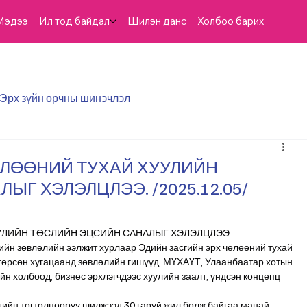
Мэдээ
Ил тод байдал
Шилэн данс
Холбоо барих
Эрх зүйн орчны шинэчлэл
ӨЛӨӨНИЙ ТУХАЙ ХУУЛИЙН
Г ХЭЛЭЛЦЛЭЭ. /2025.12.05/
УЛИЙН ТӨСЛИЙН ЭЦСИЙН САНАЛЫГ ХЭЛЭЛЦЛЭЭ.
ийн зөвлөлийн ээлжит хурлаар Эдийн засгийн эрх чөлөөний тухай 
нгөрсөн хугацаанд зөвлөлийн гишүүд, МҮХАҮТ, Улаанбаатар хотын 
н холбоод, бизнес эрхлэгчдээс хуулийн заалт, үндсэн концепц 
сгийн тогтолцооруу шилжээд 30 гаруй жил болж байгаа манай 