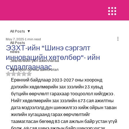
All Posts
May 7, 2025
1 min read
All Posts
ЭЗХТ-ийн "Шинэ сэргэлт
news
инновацийн хөтөлбөр"- ийн
​Зөвлөлийн үйл ажиллагаа
судалгаанаас
Эрх зүйн орчны шинэчлэл
Rated NaN out of 5 stars.
Ерөнхий байдлаар 2023-2027 оны хооронд 
дэлхийн хөдөлмөрийн зах зээлийн 23 хувьд 
бүтцийн өөрчлөлт гарахаар тооцоолол хийгджээ . 
Нийт хөдөлмөрийн зах зээлийн 673 сая ажилтны 
дата мэдээлэлд дүн шинжилгээ хийж ойрын таван 
жилийн хугацаанд гарах өөрчлөлтийг 
таамагласан бөгөөд 83 сая ажлын байр устан үгүй 
болж, 69 сая шинэ ажлын байр шинээр үүсэх 