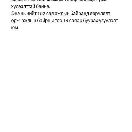
хүлээлттэй байна.
Энэ нь нийт 152 сая ажлын байранд өөрчлөлт 
орж, ажлын байрны тоо 14 саяар буурах үзүүлэлт 
юм.