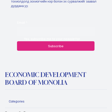
тохиолдолд зохиогчийн нэр болон эх сурвалжийг заавал
дурдана уу.
Email
*
Yes, subscribe me to your newsletter.
Subscribe
ECONOMIC DEVELOPMENT
BOARD OF MONOLIA
Categories