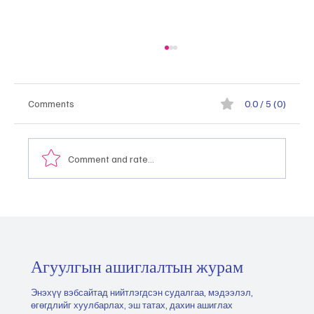
Comments
0.0 / 5 (0)
Comment and rate...
Монгол Улсын тэргүүлэх салбаруудыг
хэрхэн тодорхойлох, эрэмбэлэх вэ
"2026.05.21
Агуулгын ашиглалтын журам
Энэхүү вэбсайтад нийтлэгдсэн судалгаа, мэдээлэл,
өгөгдлийг хуулбарлах, эш татах, дахин ашиглах