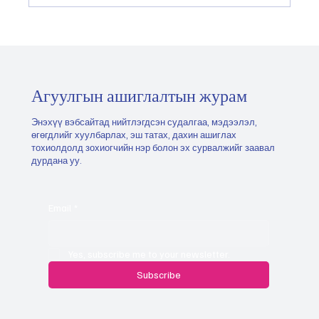
Монгол Улсын тэргүүлэх салбаруудыг
хэрхэн тодорхойлох, эрэмбэлэх вэ
"2026.05.21
Агуулгын ашиглалтын журам
Энэхүү вэбсайтад нийтлэгдсэн судалгаа, мэдээлэл,
өгөгдлийг хуулбарлах, эш татах, дахин ашиглах
тохиолдолд зохиогчийн нэр болон эх сурвалжийг заавал
дурдана уу.
Email
*
Yes, subscribe me to your newsletter.
Subscribe