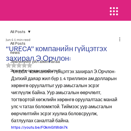
All Posts
Jun 4
1 min read
All Posts
“URECA” компанийн гүйцэтгэх
news
захирал Э.Орчлон:
​Зөвлөлийн үйл ажиллагаа
Rated NaN out of 5 stars.
Эрх зүйн орчны шинэчлэл
“URECA” компанийн гүйцэтгэх захирал Э.Орчлон: 
Дэлхий даяар жил бүр 1.4 триллион ам.долларын 
хөрөнгө оруулалтыг уур амьсгалын эсрэг 
чиглүүлж байна. Уур амьсгалын өөрчлөлт, 
тогтвортой хөгжлийн хөрөнгө оруулалтаас манай 
улс ч татах боломжтой. Тиймээс уур амьсгалын 
өөрчлөлтийн эсрэг хуулиа боловсруулж, 
батлуулах саналтай байна.
https://youtu.be/F0kmGtWdn7k