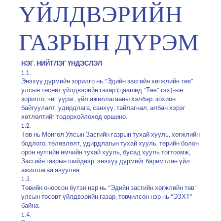
ҮЙЛДВЭРИЙН
ГАЗРЫН ДҮРЭМ
НЭГ. НИЙТЛЭГ ҮНДЭСЛЭЛ
1.1.
Энэхүү дүрмийн зорилго нь “Эдийн засгийн хөгжлийн төв”
улсын төсөвт үйлдвэрийн газар (цаашид “Төв” гэх)-ын
зорилго, чиг үүрэг, үйл ажиллагааны хэлбэр, зохион
байгуулалт, удирдлага, санхүү, тайлагнал, албан хэрэг
хөтлөлтийг тодорхойлоход оршино.
1.2.
Төв нь Монгол Улсын Засгийн газрын тухай хууль, хөгжлийн
бодлого, төлөвлөлт, удирдлагын тухай хууль, төрийн болон
орон нутгийн өмчийн тухай хууль, бусад хууль тогтоомж,
Засгийн газрын шийдвэр, энэхүү дүрмийг баримтлан үйл
ажиллагаа явуулна.
1.3.
Төвийн оноосон бүтэн нэр нь “Эдийн засгийн хөгжлийн төв”
улсын төсөвт үйлдвэрийн газар, товчилсон нэр нь “ЭЗХТ”
байна.
1.4.