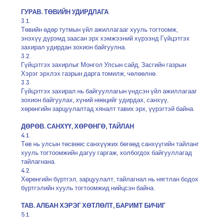
ГУРАВ. ТӨВИЙН УДИРДЛАГА
3.1.
Төвийн өдөр тутмын үйл ажиллагааг хууль тогтоомж,
энэхүү дүрэмд заасан эрх хэмжээний хүрээнд Гүйцэтгэх
захирал удирдан зохион байгуулна.
3.2.
Гүйцэтгэх захирлыг Монгол Улсын сайд, Засгийн газрын
Хэрэг эрхлэх газрын дарга томилж, чөлөөлнө.
3.3.
Гүйцэтгэх захирал нь байгууллагын үндсэн үйл ажиллагааг
зохион байгуулах, хүний нөөцийг удирдах, санхүү,
хөрөнгийн зарцуулалтад хяналт тавих эрх, үүрэгтэй байна.
ДӨРӨВ. САНХҮҮ, ХӨРӨНГӨ, ТАЙЛАН
4.1.
Төв нь улсын төсвөөс санхүүжих бөгөөд санхүүгийн тайланг
хууль тогтоомжийн дагуу гаргаж, холбогдох байгууллагад
тайлагнана.
4.2.
Хөрөнгийн бүртгэл, зарцуулалт, тайлагнал нь нягтлан бодох
бүртгэлийн хууль тогтоомжид нийцсэн байна.
ТАВ. АЛБАН ХЭРЭГ ХӨТЛӨЛТ, БАРИМТ БИЧИГ
5.1.