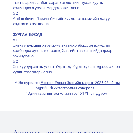
Төв нь архив, албан хэрэг хөтлөлтийн тухай хууль,
холбогдох журмыг мөрдөж ажиллана.
5.2.
Албан бичиг, баримт бичгийг хууль тогтоомжийн дагуу
хадгалж, хамгаална.
ЗУРГАА. БУСАД
6.1.
Энэхүү дүрмийг хэрэгжүүлэхтэй холбогдсон асуудлыг
холбогдох хууль тогтоомж, Засгийн газрын шийдвэрээр
зохицуулна.
6.2.
Энэхүү дүрэм нь улсын бүртгэлд бүртгэгдсэн өдрөөс эхлэн
хүчин төгөлдөр болно.
📌 Эх сурвалж:
Монгол Улсын Засгийн газрын 2025.02.12-ны
өдрийн №77 тогтоолын хавсралт
–
“Эдийн засгийн хөгжлийн төв” УТҮГ-ын дүрэм
Агуулгын ашиглалтын журам