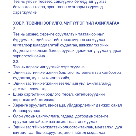
Төв нь улсын төсвөөс санхүүжих бөгөөд чиг үүргээ
батлагдсан төсөв, орон тооны хязгаарын хүрээнд
хэрэгжүүлнэ.
ХОЁР. ТӨВИЙН ЗОРИЛГО, ЧИГ ҮҮРЭГ, ҮЙЛ АЖИЛЛАГАА
2.1.
Төв нь бизнес, хөрөнгө оруулалтын таатай орчныг
бүрдүүлэх, эдийн засгийг төрөлжүүлэн хөгжүүлэх
чиглэлээр шаардлагатай судалгаа, шинжилгээ хийх,
бодлогын зөвлөмж боловсруулах, дэмжлэг үзүүлэх үндсэн
зорилготой байна.
2.2.
Төв нь дараах чиг үүргийг хэрэгжүүлнэ:
Эдийн засгийн хөгжлийн бодлого, төлөвлөлттэй холбоотой
судалгаа, дүн шинжилгээ хийх;
Эдийн засгийн хөгжлийн зөвлөлийн үйл ажиллагаанд
дэмжлэг үзүүлэх;
Шинэ сэргэлтийн бодлого, төсөл, хөтөлбөрүүдийн
хэрэгжилтийг дэмжих;
Хөрөнгө оруулалт, инноваци, үйлдвэрлэлийг дэмжих санал
боловсруулах;
Олон улсын байгууллага, гадаад, дотоодын хөрөнгө
оруулагчидтай хамтын ажиллагааг хөгжүүлэх;
Эдийн засгийн хөгжилтэй холбоотой тайлан, мэдээлэл, дүн
шинжилгээг боловсруулах, олон нийтэд мэдээлэх.