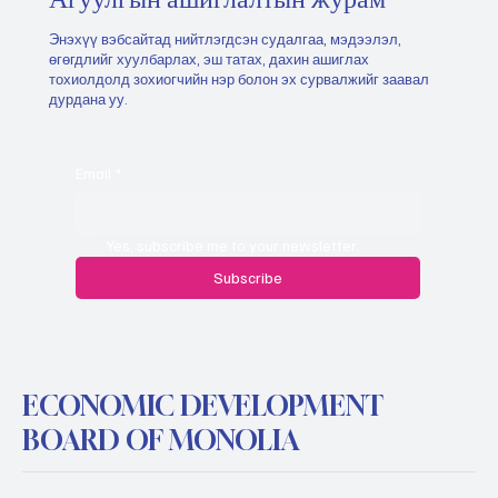
Энэхүү вэбсайтад нийтлэгдсэн судалгаа, мэдээлэл,
өгөгдлийг хуулбарлах, эш татах, дахин ашиглах
тохиолдолд зохиогчийн нэр болон эх сурвалжийг заавал
дурдана уу.
Email
*
Yes, subscribe me to your newsletter.
Subscribe
ECONOMIC DEVELOPMENT
BOARD OF MONOLIA