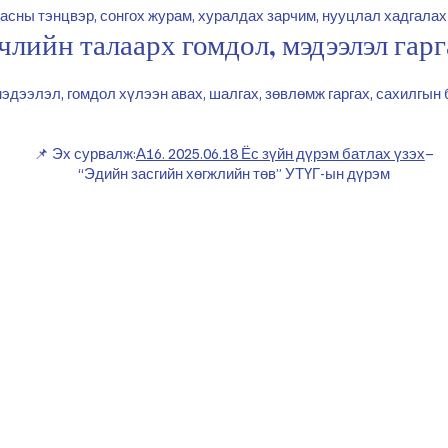
асны тэнцвэр, сонгох журам, хуралдах зарчим, нууцлал хадгалах 
члийн талаарх гомдол, мэдээлэл гар
мэдээлэл, гомдол хүлээн авах, шалгах, зөвлөмж гаргах, сахилгын
📌 Эх сурвалж:
А16. 2025.06.18 Ёс зүйн дүрэм батлах үзэх
–
“Эдийн засгийн хөгжлийн төв” УТҮГ-ын дүрэм