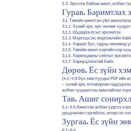
2.3. Эрхэлж байгаа ажил, албан т
Гурав. Баримтлах 
3.1. Төвийн ажилтан үйл ажиллага
3.1.1. Хүний эрх, эрх чөлөөг хүндэт
3.1.2. Шударга ёсыг эрхэмлэх;
3.1.3. Мэргэшсэн, мэргэжлийн байх
3.1.4. Хараат бус, гадны нөлөөнд ү
3.1.5. Төвийн ажил хэргийн нэр хү
3.1.6. Харилцааны соёлыг эрхэмлэ
3.1.7. Хариуцлагатай байх.
Дөрөв. Ёс зүйн хэ
(4.1–4.8 бүх заалтуудыг PDF-ийн 
– хүний эрх, ялгаварлан гадуурхах
албан тушаалтны манлайлал зэрэ
Тав. Ашиг сонирхл
5.1–5.5 Ажилтан албан үүргээ хэ
урьдчилан сэргийлэх, илэрсэн то
Зургаа. Ёс зүйн зө
6.1–6.6