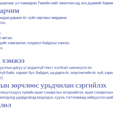
ушаалаас үл хамааран Төвийн нийт ажиллагсад энэ дүрмийг барим
зарчим
андаа дараах ёс зүйн зарчмыг мөрдөнө.
гэх;
;
л автах;
ндийг хамгаалах, нэгдмэл байдлыг хангах;
х;
м хэмжээ
агуулгын дагуу үг алдалгүй текст хэлбэрт шилжүүлсэн
гүй байх, хараат бус байдал, шударга ёс, мэргэжлийн ёс зүй, ха
г)
ын зөрчлөөс урьдчилан сэргийлэх
рэгжүүлэхдээ хувийн ашиг сонирхлыг илэрхийлэх, ашиг сонирхлы
хиолдолд удирдлагад мэдэгдэх, хууль тогтоомжид нийцүүлэн ши
влөл