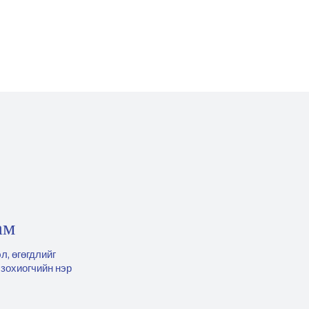
ам
л, өгөгдлийг
 зохиогчийн нэр