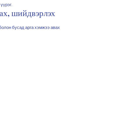
үүрэг.
гах, шийдвэрлэх
 болон бусад арга хэмжээ авах