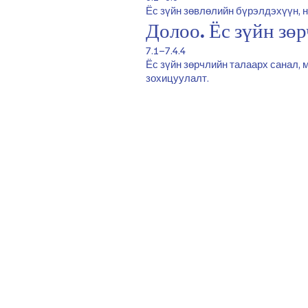
Ёс зүйн зөвлөлийн бүрэлдэхүүн, н
Долоо. Ёс зүйн зөр
7.1–7.4.4
Ёс зүйн зөрчлийн талаарх санал, 
зохицуулалт.