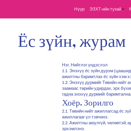
Нүүр
ЭЗХТ-ийн тухай
Ёс зүйн, журам
Нэг. Нийтлэг үндэслэл
1.1. Энэхүү ёс зүйн дүрэм (цаашид
ажилтны баримтлах ёс зүйн хэм хэ
1.2. Энэхүү дүрмийг Төвийн нийт а
заамаас төрийн удирдах, эрх бүхи
гадна энэхүү дүрмийг баримтална
Хоёр. Зорилго
2.1. Төвийн нийт ажиллагсад ёс з
ажиллагааг үл тэвчинэ.
2.2. Ажилтны аюулгүй, чөлөөтэй, 
эрхэмлэнэ.