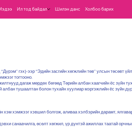
Мэдээ
Ил тод байдал
Шилэн данс
Холбоо барих
 “Дүрэм” гэх)-ээр “Эдийн засгийн хөгжлийн төв” улсын төсөвт үй
мжээг тогтооно.
жилтнууд дагаж мөрдөх бөгөөд Төрийн албан хаагчийн ёс зүйн тух
й албан тушаалтан болон тухайн хуулиар мэргэжлийн ёс зүйн дү
.
үйн хэм хэмжээг хэвшил болгож, аливаа хэлбэрийн дарамт, ялгавар
идэвхи санаачилга, өсөлт хөгжил, үр дүнтэй ажиллах таатай орчн