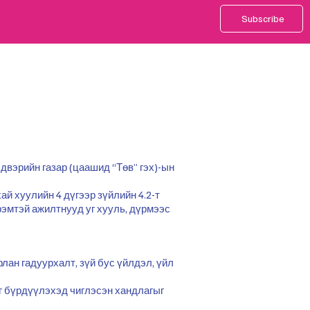
Subscribe
лдвэрийн газар (цаашид “Төв” гэх)-ын
ай хуулийн 4 дүгээр зүйлийн 4.2-т
рэмтэй ажилтнууд уг хууль, дүрмээс
лан гадуурхалт, зүй бус үйлдэл, үйл
ыг бүрдүүлэхэд чиглэсэн хандлагыг