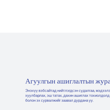
Агуулгын ашиглалтын жур
Энэхүү вэбсайтад нийтлэгдсэн судалгаа, мэдээлэ
хуулбарлах, эш татах, дахин ашиглах тохиолдолд
болон эх сурвалжийг заавал дурдана уу.