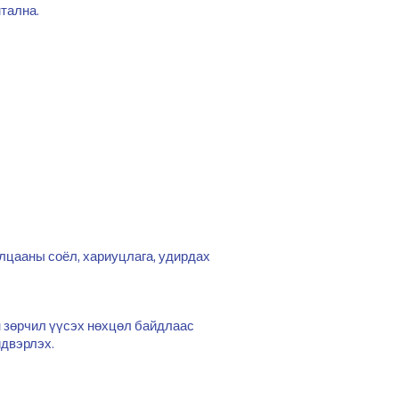
тална.
рилцааны соёл, хариуцлага, удирдах
н зөрчил үүсэх нөхцөл байдлаас
йдвэрлэх.