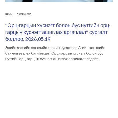
Jun 5
1 min read
“Орц-гарцын хүснэгт болон бүс нутгийн орц-
гарцын хүснэгт ашиглах аргачлал” сургалт
боллоо. 2026.05.19
Эдийн засгийн хөгжлийн төвийн хүсэлтээр Азийн хөгжлийн
банкны зөвлөх багийнхан “Орц-гарцын хүснэгт болон бүс
нутгийн орц-гарцын хүснэгт ашиглах аргачлал” сэдэвт
сургалтыг өнөөдөр зохион байгууллаа. Мэргэжлийн чадавх
бэхжүүлэх уг сургалтад тус төвийн болон Эдийн засаг,
хөгжлийн яам, Үндэсний статистикийн хороо болон
Монголбанкны албан хаагчид идэвхтэй оролцов. At the request
of the Economic Development Center, a team of consultants from
the Asian Development Bank organized a t