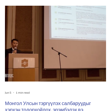
Jun 5
1 min read
Монгол Улсын тэргүүлэх салбаруудыг
хэрхэн тодорхойлох, эрэмбэлэх вэ