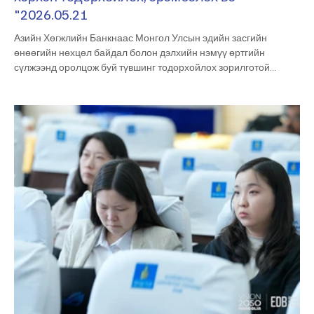
"2026.05.21
Азийн Хөгжлийн Банкнаас Монгол Улсын эдийн засгийн
өнөөгийн нөхцөл байдал болон дэлхийн нэмүү өртгийн
сүлжээнд оролцож буй түвшинг тодорхойлох зорилготой
“Pathways to Mongolia’s Global Value Chain Integration”
судалгааг Эдийн засгийн хөгжлийн төвтэй хамтран амжилттай
хэрэгжүүлж байна. Мөн Эдийн засгийн хөгжлийн төвөөс
Монгол Улсын тэргүүлэх салбаруудыг тодорхойлох, эрэмбэлэх
чиглэлээр судалгаа хийж гүйцэтгэсэн бөгөөд энэхүү ажлын үр
дүнг холбогдох талуудад танилцууллаа. Энэ х