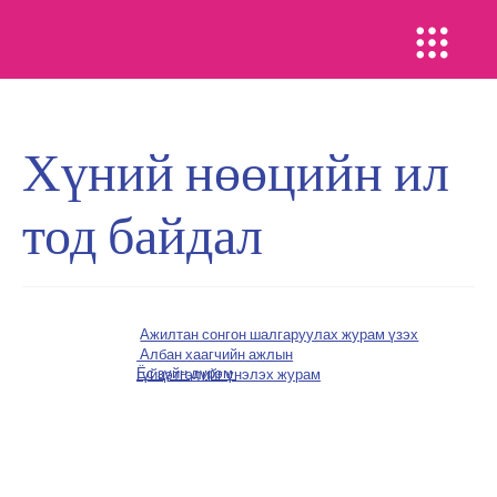
Хүний нөөцийн ил
тод байдал
Ажилтан сонгон шалгаруулах журам үзэх
Албан хаагчийн ажлын
Ёс зүйн дүрэм
гүйцэтгэлийг үнэлэх журам