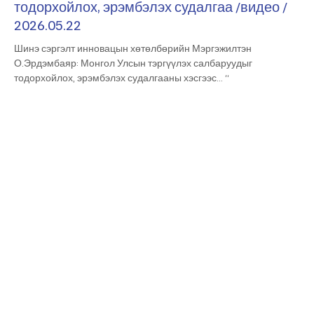
тодорхойлох, эрэмбэлэх судалгаа /видео /
2026.05.22
Шинэ сэргэлт инновацын хөтөлбөрийн Мэргэжилтэн
О.Эрдэмбаяр: Монгол Улсын тэргүүлэх салбаруудыг
тодорхойлох, эрэмбэлэх судалгааны хэсгээс… “