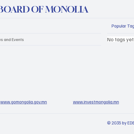
BOARD OF MONOLIA
Popular Ta
No tags yet
s and Events
www.gomongolia.gov.mn
www.investmongolia.mn
© 2035 by EDB