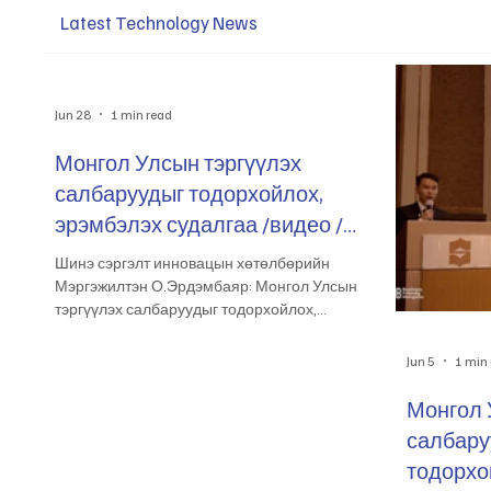
Latest Technology News
Jun 28
1 min read
Монгол Улсын тэргүүлэх
салбаруудыг тодорхойлох,
эрэмбэлэх судалгаа /видео /
2026.05.22
Шинэ сэргэлт инновацын хөтөлбөрийн
Мэргэжилтэн О.Эрдэмбаяр: Монгол Улсын
тэргүүлэх салбаруудыг тодорхойлох,
эрэмбэлэх судалгааны хэсгээс… “
Jun 5
1 min
Монгол 
салбару
тодорхой