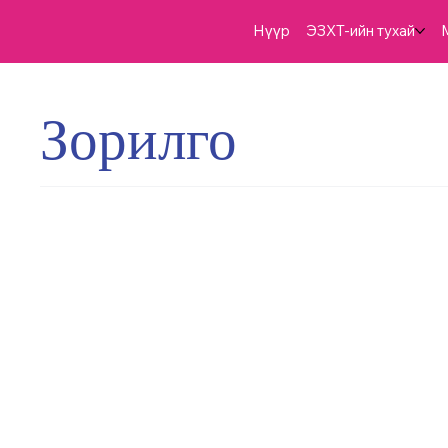
Нүүр
ЭЗХТ-ийн тухай
Зорилго