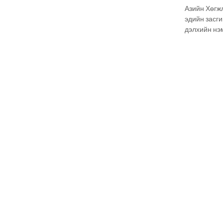
"2026.05
Азийн Хөгж
эдийн засг
дэлхийн нэ
түвшинг то
Mongolia’s G
судалгааг Э
хамтран ам
Эдийн засг
Улсын тэрг
эрэмбэлэх 
гүйцэтгэсэн
холбогдох 