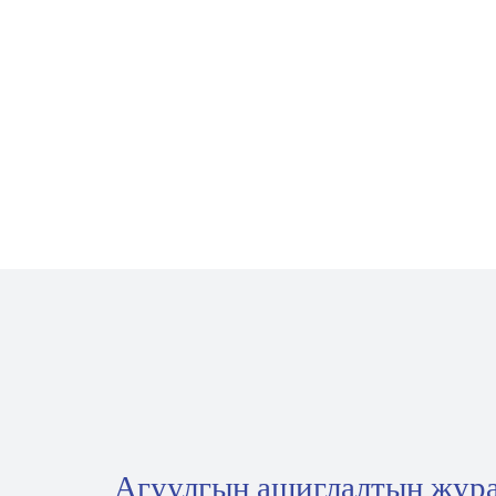
Агуулгын ашиглалтын жур