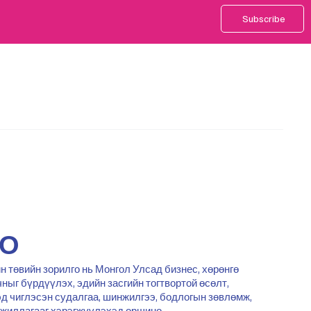
Subscribe
ГО
н төвийн зорилго нь Монгол Улсад бизнес, хөрөнгө
ныг бүрдүүлэх, эдийн засгийн тогтвортой өсөлт,
д чиглэсэн судалгаа, шинжилгээ, бодлогын зөвлөмж,
ажиллагааг хэрэгжүүлэхэд оршино.