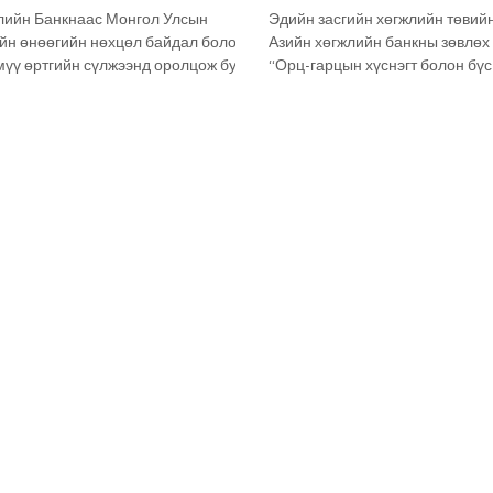
.21
боллоо. 2026.05.19
лийн Банкнаас Монгол Улсын
Эдийн засгийн хөгжлийн төвий
ийн өнөөгийн нөхцөл байдал болон
Азийн хөгжлийн банкны зөвлөх
мүү өртгийн сүлжээнд оролцож буй
“Орц-гарцын хүснэгт болон бүс
дорхойлох зорилготой “Pathways to
гарцын хүснэгт ашиглах аргачл
lobal Value Chain Integration”
сургалтыг өнөөдөр зохион байг
дийн засгийн хөгжлийн төвтэй
Мэргэжлийн чадавх бэхжүүлэх 
жилттай хэрэгжүүлж байна. Мөн
тус төвийн болон Эдийн засаг,
ийн хөгжлийн төвөөс Монгол
Үндэсний статистикийн хороо 
үүлэх салбаруудыг тодорхойлох,
Монголбанкны албан хаагчид 
чиглэлээр судалгаа хийж
оролцов. At the request of the E
 бөгөөд энэхүү ажлын үр дүнг
Development Center, a team of c
талуудад танилцууллаа. Энэ х
the Asian Development Bank orga