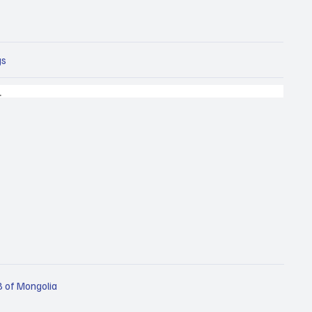
gs
.
 of Mongolia