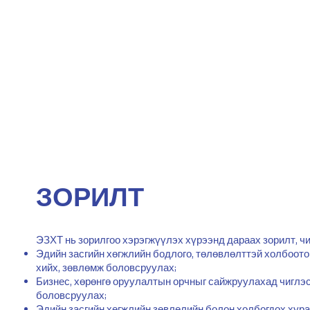
ЗОРИЛТ
ЭЗХТ нь зорилгоо хэрэгжүүлэх хүрээнд дараах зорилт, чиг
Эдийн засгийн хөгжлийн бодлого, төлөвлөлттэй холбоото
хийх, зөвлөмж боловсруулах;
Бизнес, хөрөнгө оруулалтын орчныг сайжруулахад чиглэ
боловсруулах;
Эдийн засгийн хөгжлийн зөвлөлийн болон холбогдох хур