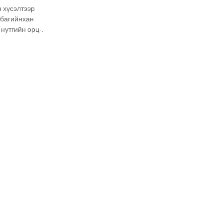
н хүсэлтээр
 багийнхан
 нутгийн орц-
ал” сэдэвт
ууллаа.
уг сургалтад
 хөгжлийн яам,
болон
идэвхтэй
conomic
onsultants from
nized a t