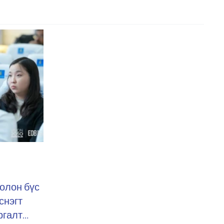
болон бүс
снэгт
ргалт