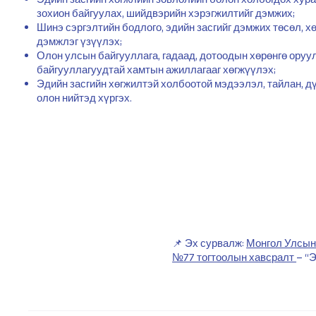
зохион байгуулах, шийдвэрийн хэрэгжилтийг дэмжих;
Шинэ сэргэлтийн бодлого, эдийн засгийг дэмжих төсөл, 
дэмжлэг үзүүлэх;
Олон улсын байгууллага, гадаад, дотоодын хөрөнгө оруу
байгууллагуудтай хамтын ажиллагааг хөгжүүлэх;
Эдийн засгийн хөгжилтэй холбоотой мэдээлэл, тайлан, 
олон нийтэд хүргэх.
📌 Эх сурвалж:
Монгол Улсын 
№77 тогтоолын хавсралт
– “