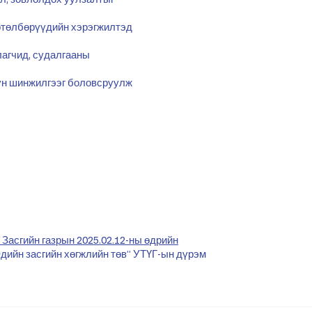
хөтөлбөрүүдийн хэрэгжилтэд
лагчид, судалгааны
дүн шинжилгээг боловсруулж
Засгийн газрын 2025.02.12-ны өдрийн
Эдийн засгийн хөгжлийн төв” УТҮГ-ын дүрэм