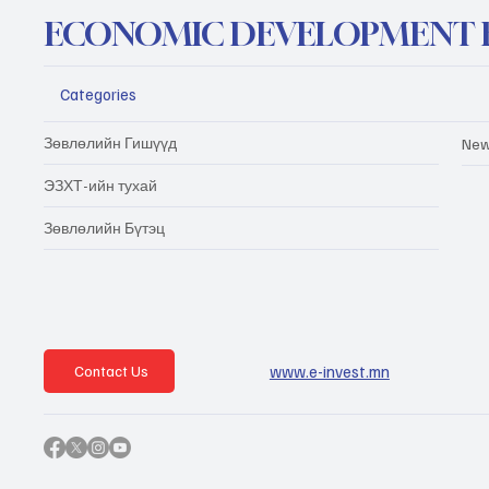
ECONOMIC DEVELOPMENT 
Categories
Зөвлөлийн Гишүүд
New
ЭЗХТ-ийн тухай
Зөвлөлийн Бүтэц
www.e-invest.mn
Contact Us