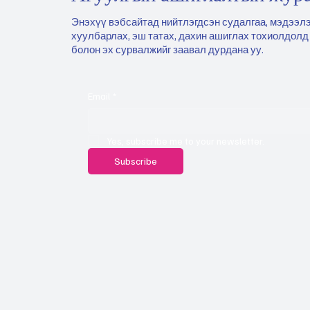
Энэхүү вэбсайтад нийтлэгдсэн судалгаа, мэдээлэ
хуулбарлах, эш татах, дахин ашиглах тохиолдолд
болон эх сурвалжийг заавал дурдана уу.
Email
*
Yes, subscribe me to your newsletter.
Subscribe