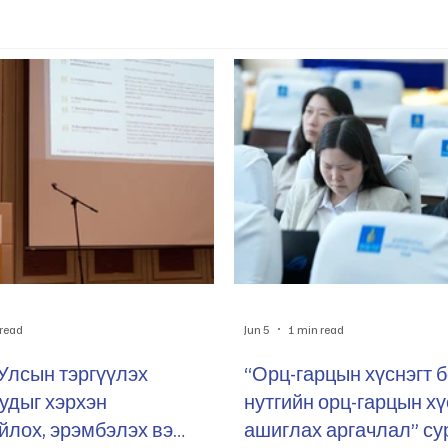
 read
Jun 5
1 min read
Улсын тэргүүлэх
“Орц-гарцын хүснэгт 
удыг хэрхэн
нутгийн орц-гарцын хү
лох, эрэмбэлэх вэ
ашиглах аргачлал” су