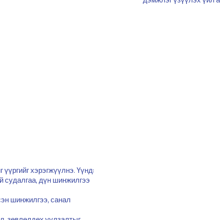
 үүргийг хэрэгжүүлнэ. Үүнд:
й судалгаа, дүн шинжилгээ
сэн шинжилгээ, санал
ал, зөвлөлдөх уулзалтыг