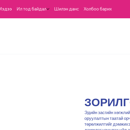
Мэдээ
Ил тод байдал
Шилэн данс
Холбоо барих
ЗОРИЛ
Эдийн засгийн хөгжлий
оруулалтын таатай орч
төрөлжилтийг дэмжихэ
дэмжлэг үзүүлэх үйл 