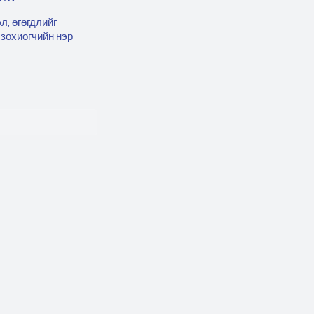
л, өгөгдлийг
 зохиогчийн нэр