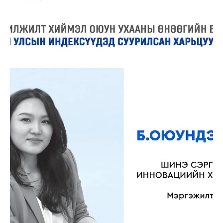
ХӨГЖЛИЙГ ХУРДАСГАХ СУДАЛГААНУУД -3
Эрчим хүчний салбар дахь эх үүсвэрүүдийн
төслүүд
Эрчим хүчний салбарт эх үүсвэрүүдийн төслүүдийг улсын
хөрөнгө оруулалтаар бүрэн шийдвэрлэх боломжгүй тул улсын
хөгжлийн бодлого, үйл ажиллагаа арга хэмжээний
хөтөлбөрүүдэд тусгагдсан төслүүдийг хэрэгцээ шаардлага,
бэлэн байдал, үр ашгаар үнэлэн цөөн тооны тэргүүлэх
төслүүдийг хөгжлийн бодлогын баримт бичигт үлдээх нь
зүйтэй. Эрчим хүчний ирэх жилүүдийн /7 хүртэлх жил/ хүчин
чадлын таамаг тэнцлийг боловсруулахад хөгжлийн бодлогод
тусгагдсан төслүүдийг хамруулан тооцож нэмэлтээ