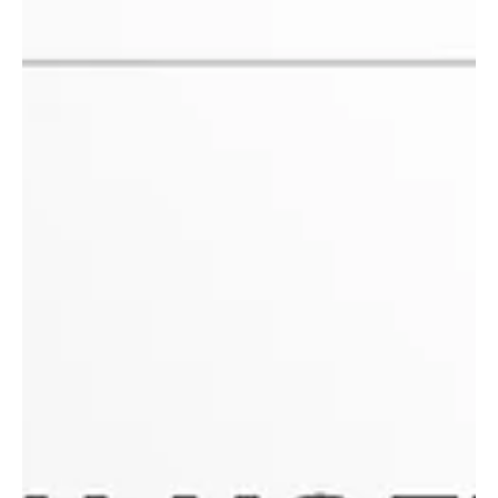
бэхжүүлэх уг сургалтад тус төвийн болон Эдийн засаг,
хөгжлийн яам, Үндэсний статистикийн хороо болон
Монголбанкны албан хаагчид идэвхтэй оролцов. At the request
of the Economic Development Center, a team of consultants from
the Asian Development Bank organized a t