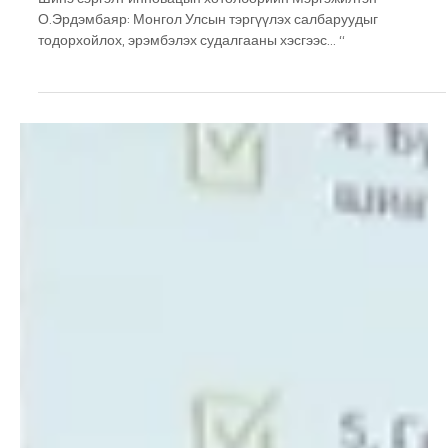
О.Эрдэмбаяр: Монгол Улсын тэргүүлэх салбаруудыг
тодорхойлох, эрэмбэлэх судалгааны хэсгээс… “