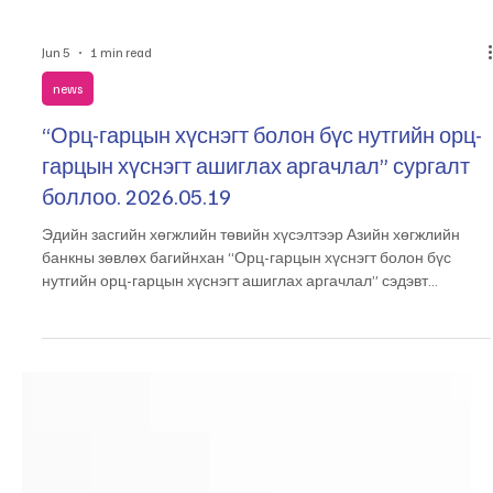
Jun 5
1 min read
news
“Орц-гарцын хүснэгт болон бүс нутгийн орц-
гарцын хүснэгт ашиглах аргачлал” сургалт
боллоо. 2026.05.19
Эдийн засгийн хөгжлийн төвийн хүсэлтээр Азийн хөгжлийн
банкны зөвлөх багийнхан “Орц-гарцын хүснэгт болон бүс
нутгийн орц-гарцын хүснэгт ашиглах аргачлал” сэдэвт
сургалтыг өнөөдөр зохион байгууллаа. Мэргэжлийн чадавх