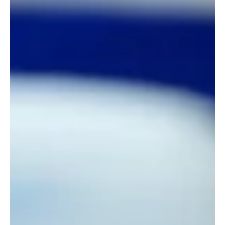
судалгааг Эдийн засгийн хөгжлийн төвтэй хамтран амжилттай
хэрэгжүүлж байна. Мөн Эдийн засгийн хөгжлийн төвөөс
Монгол Улсын тэргүүлэх салбаруудыг тодорхойлох, эрэмбэлэх
чиглэлээр судалгаа хийж гүйцэтгэсэн бөгөөд энэхүү ажлын үр
дүнг холбогдох талуудад танилцууллаа. Энэ х