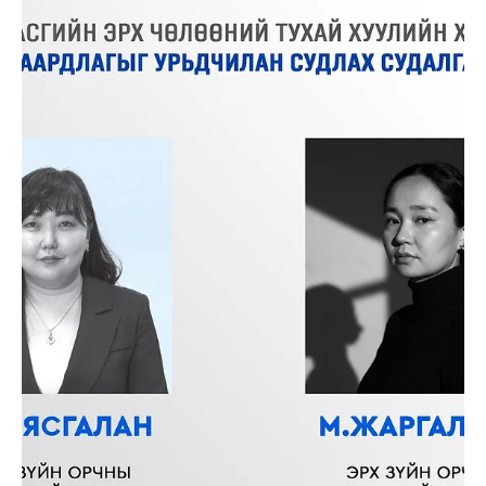
Шинэ сэргэлт инновацийн хөтөлбөрийн захирал
Л:Даваажаргал : СӨРӨН ТЭСВЭРЛЭХ ЧАДВАРЫГ
НЭМЭГДҮҮЛСЭН ХӨГЖЛИЙГ ХУРДАСГАХ ШИЛЖИЛТҮҮД
Доорх линкээр дэлгэрэнгүй танилцана уу
https://l1nk.dev/brccwou “Development Acceleration Transitions
that Strengthen Resilience” — L. Davaajargal, Director of the New
Revival Innovation Program