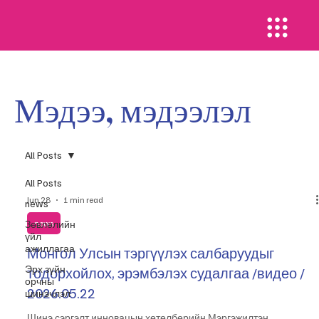
Мэдээ, мэдээлэл
All Posts
All Posts
Jun 28
1 min read
news
​Зөвлөлийн
news
үйл
ажиллагаа
Монгол Улсын тэргүүлэх салбаруудыг
Эрх зүйн
тодорхойлох, эрэмбэлэх судалгаа /видео /
орчны
2026.05.22
шинэчлэл
Шинэ сэргэлт инновацын хөтөлбөрийн Мэргэжилтэн