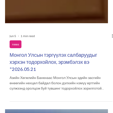
Jun 5
1 min read
news
Монгол Улсын тэргүүлэх салбаруудыг
хэрхэн тодорхойлох, эрэмбэлэх вэ
"2026.05.21
Азийн Хөгжлийн Банкнаас Монгол Улсын эдийн засгийн
өнөөгийн нөхцөл байдал болон дэлхийн нэмүү өртгийн
сүлжээнд оролцож буй түвшинг тодорхойлох зорилготой
“Pathways to Mongolia’s Global Value Chain Integration”