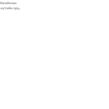
 багийнхан
 нутгийн орц-
ал” сэдэвт
ууллаа.
уг сургалтад
 хөгжлийн яам,
болон
идэвхтэй
conomic
onsultants from
nized a t