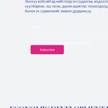
Энэхүү вэбсайтад нийтлэгдсэн судалгаа, мэдээлэ
хуулбарлах, эш татах, дахин ашиглах тохиолдолд
болон эх сурвалжийг заавал дурдана уу.
Email
*
Yes, subscribe me to your newsletter.
Subscribe