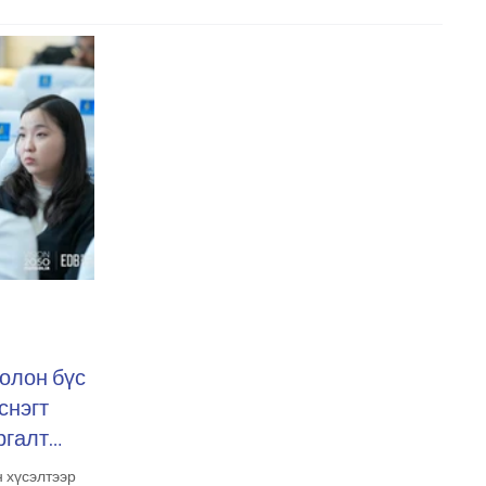
болон бүс
снэгт
ргалт
н хүсэлтээр