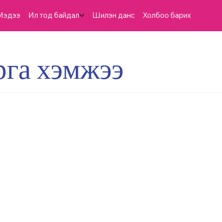
Мэдээ
Ил тод байдал
Шилэн данс
Холбоо барих
рга хэмжээ