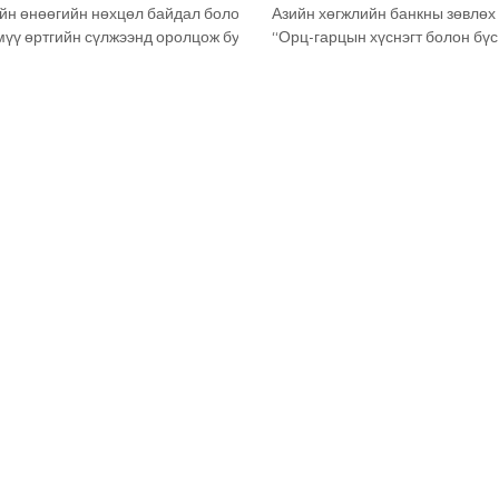
ийн өнөөгийн нөхцөл байдал болон
Азийн хөгжлийн банкны зөвлөх
мүү өртгийн сүлжээнд оролцож буй
“Орц-гарцын хүснэгт болон бүс
дорхойлох зорилготой “Pathways to
гарцын хүснэгт ашиглах аргачл
lobal Value Chain Integration”
сургалтыг өнөөдөр зохион байг
дийн засгийн хөгжлийн төвтэй
Мэргэжлийн чадавх бэхжүүлэх 
жилттай хэрэгжүүлж байна. Мөн
тус төвийн болон Эдийн засаг,
ийн хөгжлийн төвөөс Монгол
Үндэсний статистикийн хороо 
үүлэх салбаруудыг тодорхойлох,
Монголбанкны албан хаагчид 
чиглэлээр судалгаа хийж
оролцов. At the request of the E
 бөгөөд энэхүү ажлын үр дүнг
Development Center, a team of c
талуудад танилцууллаа. Энэ х
the Asian Development Bank orga