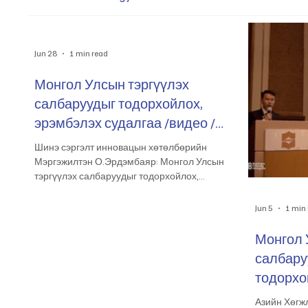
Jun 28
1 min read
Монгол Улсын тэргүүлэх
салбаруудыг тодорхойлох,
эрэмбэлэх судалгаа /видео /
2026.05.22
Шинэ сэргэлт инновацын хөтөлбөрийн
Мэргэжилтэн О.Эрдэмбаяр: Монгол Улсын
тэргүүлэх салбаруудыг тодорхойлох,
эрэмбэлэх судалгааны хэсгээс… “
Jun 5
1 min
Монгол 
салбару
тодорхой
"2026.05
Азийн Хөгж