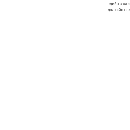
эдийн засг
дэлхийн нэ
түвшинг то
Mongolia’s G
судалгааг Э
хамтран ам
Эдийн засг
Улсын тэрг
эрэмбэлэх 
гүйцэтгэсэн
холбогдох 