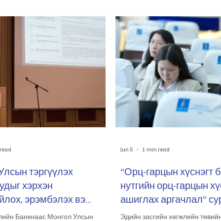
 read
Jun 5
1 min read
Улсын тэргүүлэх
“Орц-гарцын хүснэгт 
удыг хэрхэн
нутгийн орц-гарцын хү
лох, эрэмбэлэх вэ
ашиглах аргачлал” су
.21
боллоо. 2026.05.19
лийн Банкнаас Монгол Улсын
Эдийн засгийн хөгжлийн төвий