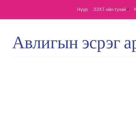
Нүүр
ЭЗХТ-ийн тухай
Авлигын эсрэг а