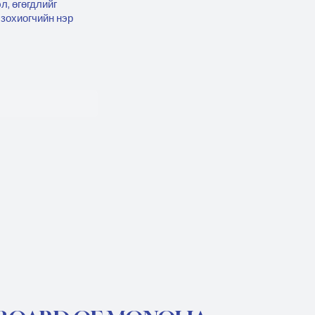
л, өгөгдлийг
 зохиогчийн нэр