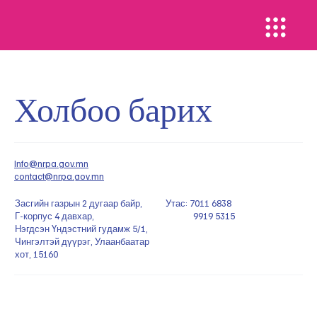
Холбоо барих
Info@nrpa.gov.mn
contact@nrpa.gov.mn
Засгийн газрын 2 дугаар байр,
Утас: 7011 6838
Г-корпус 4 давхар,
9919 5315
Нэгдсэн Үндэстний гудамж 5/1,
Чингэлтэй дүүрэг, Улаанбаатар
хот, 15160