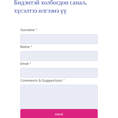
Бидэнтэй холбогдон санал,
хүсэлтээ илгээнэ үү
Surname
*
Name
*
Email
*
Comments & Suggestions
*
send