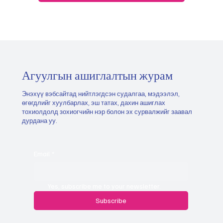
Агуулгын ашиглалтын журам
Энэхүү вэбсайтад нийтлэгдсэн судалгаа, мэдээлэл,
өгөгдлийг хуулбарлах, эш татах, дахин ашиглах
тохиолдолд зохиогчийн нэр болон эх сурвалжийг заавал
дурдана уу.
Email
*
Yes, subscribe me to your newsletter.
Subscribe