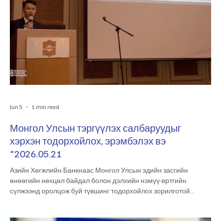
Jun 5
1 min read
Монгол Улсын тэргүүлэх салбаруудыг
хэрхэн тодорхойлох, эрэмбэлэх вэ
"2026.05.21
Азийн Хөгжлийн Банкнаас Монгол Улсын эдийн засгийн
өнөөгийн нөхцөл байдал болон дэлхийн нэмүү өртгийн
сүлжээнд оролцож буй түвшинг тодорхойлох зорилготой
“Pathways to Mongolia’s Global Value Chain Integration”
судалгааг Эдийн засгийн хөгжлийн төвтэй хамтран амжилттай