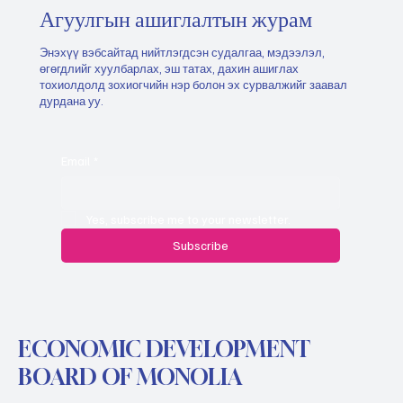
Агуулгын ашиглалтын журам
Энэхүү вэбсайтад нийтлэгдсэн судалгаа, мэдээлэл,
өгөгдлийг хуулбарлах, эш татах, дахин ашиглах
тохиолдолд зохиогчийн нэр болон эх сурвалжийг заавал
дурдана уу.
Email
*
Yes, subscribe me to your newsletter.
Subscribe
ECONOMIC DEVELOPMENT
BOARD OF MONOLIA