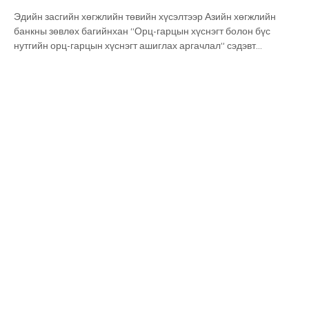
Эдийн засгийн хөгжлийн төвийн хүсэлтээр Азийн хөгжлийн
банкны зөвлөх багийнхан “Орц-гарцын хүснэгт болон бүс
нутгийн орц-гарцын хүснэгт ашиглах аргачлал” сэдэвт
сургалтыг өнөөдөр зохион байгууллаа. Мэргэжлийн чадавх
бэхжүүлэх уг сургалтад тус төвийн болон Эдийн засаг,
хөгжлийн яам, Үндэсний статистикийн хороо болон
Монголбанкны албан хаагчид идэвхтэй оролцов. At the request
of the Economic Development Center, a team of consultants from
the Asian Development Bank organized a t