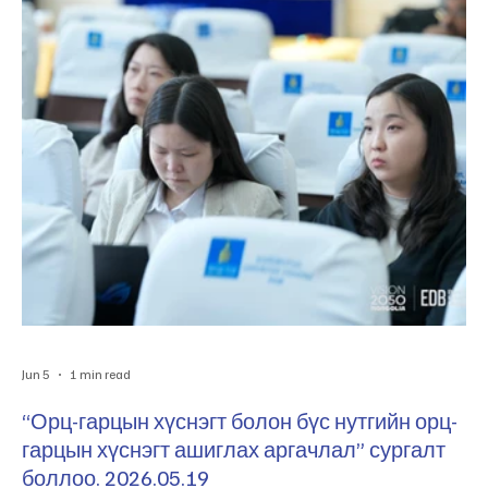
хэрэгжүүлж байна. Мөн Эдийн засгийн хөгжлийн төвөөс
Монгол Улсын тэргүүлэх салбаруудыг тодорхойлох, эрэмбэлэх
чиглэлээр судалгаа хийж гүйцэтгэсэн бөгөөд энэхүү ажлын үр
дүнг холбогдох талуудад танилцууллаа. Энэ х
Jun 5
1 min read
“Орц-гарцын хүснэгт болон бүс нутгийн орц-
гарцын хүснэгт ашиглах аргачлал” сургалт
боллоо. 2026.05.19