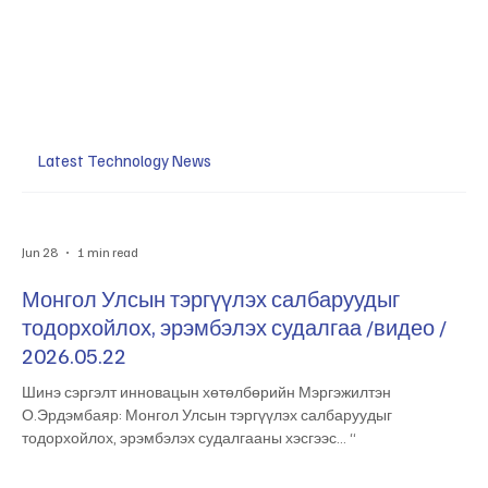
Latest Technology News
Jun 28
1 min read
Монгол Улсын тэргүүлэх салбаруудыг
тодорхойлох, эрэмбэлэх судалгаа /видео /
2026.05.22
Шинэ сэргэлт инновацын хөтөлбөрийн Мэргэжилтэн
О.Эрдэмбаяр: Монгол Улсын тэргүүлэх салбаруудыг
тодорхойлох, эрэмбэлэх судалгааны хэсгээс… “