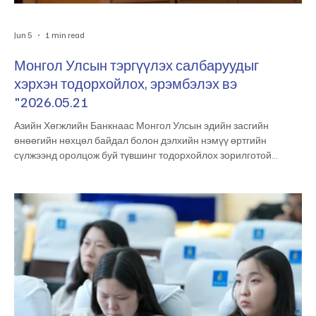
Jun 5
1 min read
Монгол Улсын тэргүүлэх салбаруудыг
хэрхэн тодорхойлох, эрэмбэлэх вэ
"2026.05.21
Азийн Хөгжлийн Банкнаас Монгол Улсын эдийн засгийн
өнөөгийн нөхцөл байдал болон дэлхийн нэмүү өртгийн
сүлжээнд оролцож буй түвшинг тодорхойлох зорилготой
“Pathways to Mongolia’s Global Value Chain Integration”
судалгааг Эдийн засгийн хөгжлийн төвтэй хамтран амжилттай
хэрэгжүүлж байна. Мөн Эдийн засгийн хөгжлийн төвөөс
Монгол Улсын тэргүүлэх салбаруудыг тодорхойлох, эрэмбэлэх
чиглэлээр судалгаа хийж гүйцэтгэсэн бөгөөд энэхүү ажлын үр
дүнг холбогдох талуудад танилцууллаа. Энэ х