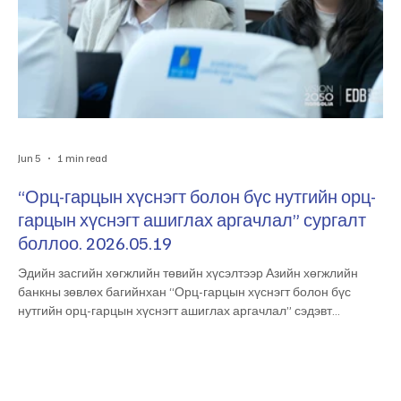
Jun 5
1 min read
“Орц-гарцын хүснэгт болон бүс нутгийн орц-
гарцын хүснэгт ашиглах аргачлал” сургалт
боллоо. 2026.05.19
Эдийн засгийн хөгжлийн төвийн хүсэлтээр Азийн хөгжлийн
банкны зөвлөх багийнхан “Орц-гарцын хүснэгт болон бүс
нутгийн орц-гарцын хүснэгт ашиглах аргачлал” сэдэвт
сургалтыг өнөөдөр зохион байгууллаа. Мэргэжлийн чадавх
бэхжүүлэх уг сургалтад тус төвийн болон Эдийн засаг,
хөгжлийн яам, Үндэсний статистикийн хороо болон
Монголбанкны албан хаагчид идэвхтэй оролцов. At the request