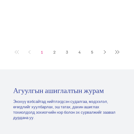
1
2
3
4
5
Агуулгын ашиглалтын журам
Энэхүү вэбсайтад нийтлэгдсэн судалгаа, мэдээлэл,
өгөгдлийг хуулбарлах, эш татах, дахин ашиглах
тохиолдолд зохиогчийн нэр болон эх сурвалжийг заавал
дурдана уу.