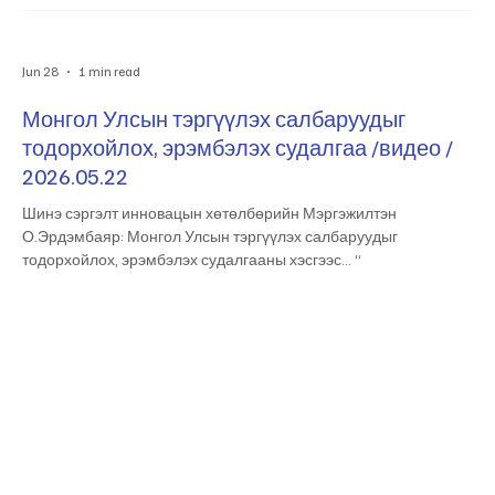
Jun 28
1 min read
Монгол Улсын тэргүүлэх салбаруудыг
тодорхойлох, эрэмбэлэх судалгаа /видео /
2026.05.22
Шинэ сэргэлт инновацын хөтөлбөрийн Мэргэжилтэн
О.Эрдэмбаяр: Монгол Улсын тэргүүлэх салбаруудыг
тодорхойлох, эрэмбэлэх судалгааны хэсгээс… “