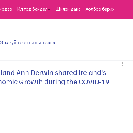
Мэдээ
Ил тод байдал
Шилэн данс
Холбоо барих
Эрх зүйн орчны шинэчлэл
land Ann Derwin shared Ireland's
onomic Growth during the COVID-19