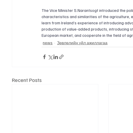
The Vice Minister S.Narantsogt introduced the po
characteristics and similarities of the agriculture,
learn from Ireland’s experience of introducing ad
production of value-added products, introducing st
European market, and cooperate in the field of agr
news
​Зөвлөлийн үйл ажиллагаа
Recent Posts