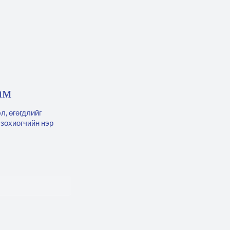
ам
л, өгөгдлийг
 зохиогчийн нэр