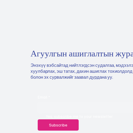
Агуулгын ашиглалтын жур
Энэхүү вэбсайтад нийтлэгдсэн судалгаа, мэдээлэ
хуулбарлах, эш татах, дахин ашиглах тохиолдолд
болон эх сурвалжийг заавал дурдана уу.
Email
*
Yes, subscribe me to your newsletter.
Subscribe