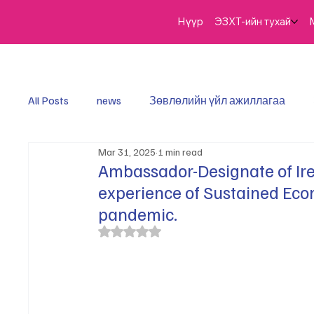
Нүүр
ЭЗХТ-ийн тухай
All Posts
news
​Зөвлөлийн үйл ажиллагаа
Mar 31, 2025
1 min read
Ambassador-Designate of Ire
experience of Sustained Ec
pandemic.
Rated NaN out of 5 stars.