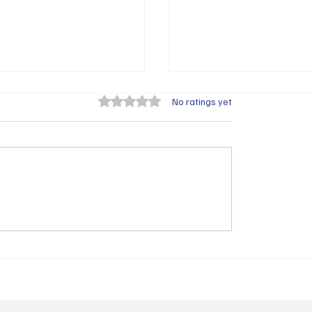
Rated 0 out of 5 stars.
No ratings yet
 Улсын тэргүүлэх
“Орц-гарцын хүснэгт
уудыг хэрхэн
бүс нутгийн орц-гарц
йлох, эрэмбэлэх вэ
хүснэгт ашиглах арга
05.21
сургалт болло